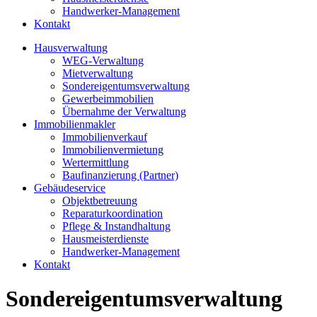
Handwerker‑Management
Kontakt
Hausverwaltung
WEG-Verwaltung
Mietverwaltung
Sondereigentumsverwaltung
Gewerbeimmobilien
Übernahme der Verwaltung
Immobilienmakler
Immobilienverkauf
Immobilienvermietung
Wertermittlung
Baufinanzierung (Partner)
Gebäudeservice
Objektbetreuung
Reparaturkoordination
Pflege & Instandhaltung
Hausmeisterdienste
Handwerker‑Management
Kontakt
Sondereigentumsverwaltung